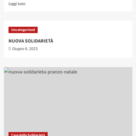
Leggi
Leggi tutto
di
più
su
Nuovo
Uncategorized
Bando
Servizio
NUOVA SOLIDARIETÀ
Civile
Giugno 6, 2023
2024
Casa della Solidarietà