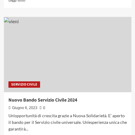
Leggi tutto
di
più
su
Finalmente
il
nuovo
sito!
SERVIZIO CIVILE
Nuovo Bando Servizio Civile 2024
Giugno 6, 2023
0
Un’opportunità di crescita grazie a Nuova Solidarietà. E’ aperto
il bando per il Servizio civile universale. Un’esperienza unica che
garantirà...