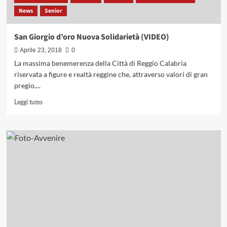
News
Senior
San Giorgio d’oro Nuova Solidarietà (VIDEO)
Aprile 23, 2018
0
La massima benemerenza della Città di Reggio Calabria
riservata a figure e realtà reggine che, attraverso valori di gran
pregio,...
Leggi
Leggi tutto
di
più
su
San
Giorgio
d’oro
Nuova
Solidarietà
(VIDEO)