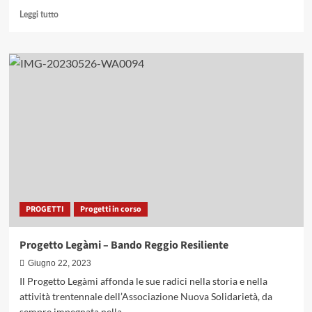
Leggi
Leggi tutto
di
più
su
Lectio
Divina
PROGETTI
Progetti in corso
Progetto Legàmi – Bando Reggio Resiliente
Giugno 22, 2023
Il Progetto Legàmi affonda le sue radici nella storia e nella
attività trentennale dell’Associazione Nuova Solidarietà, da
sempre impegnata nella...