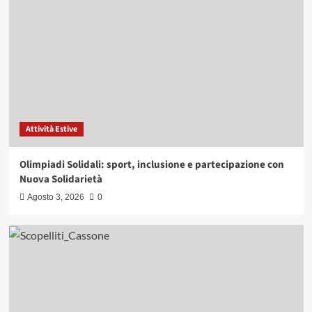
Attività Culturali
Premio Solidarietà
Al dott. Giovanni Cassone il Premio
Solidarietà Nello Vincelli (video)
3
Casa della Solidarietà
Centro d’ascolto territoriale
Il Centro d’ascolto di Nuova Solidarietà
intitolato a Don Iachino (Video)
4
Attività Estive
Olimpiadi Solidali: sport, inclusione e partecipazione con
Attività Estive
News
Nuova Solidarietà
Nuova Solidarietà celebra ‘La famiglia in
musica’
Agosto 3, 2026
0
5