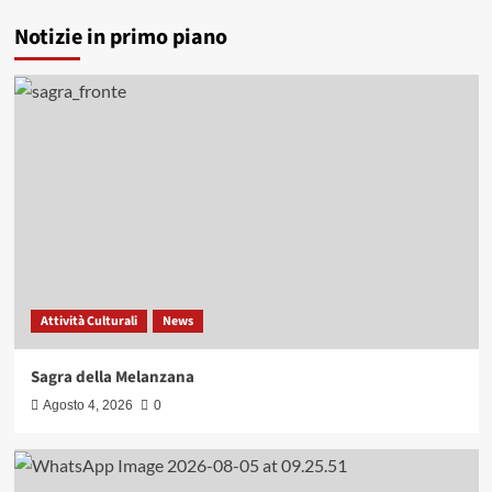
Casa della Solidarietà
Notizie in primo piano
Centro d’ascolto territoriale
Il Centro d’ascolto di Nuova Solidarietà
intitolato a Don Iachino (Video)
4
Attività Estive
News
Nuova Solidarietà celebra ‘La famiglia in
musica’
5
Attività Culturali
News
Sagra della Melanzana
Attività Culturali
News
1
Sagra della Melanzana
Attività Estive
Agosto 4, 2026
0
Olimpiadi Solidali: sport, inclusione e
partecipazione con Nuova Solidarietà
2