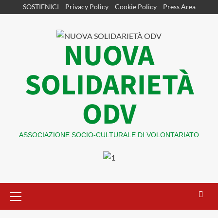
Vai
SOSTIENICI
Privacy Policy
Cookie Policy
Press Area
al
contenuto
NUOVA
SOLIDARIETÀ
ODV
ASSOCIAZIONE SOCIO-CULTURALE DI VOLONTARIATO
Menu
principale