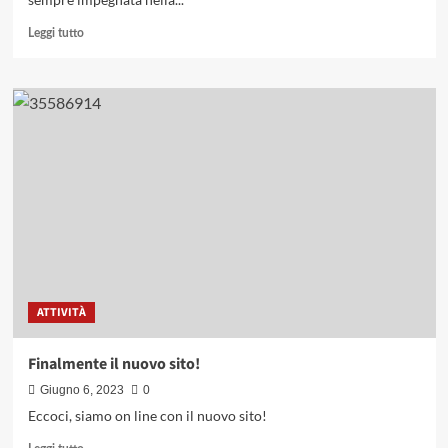
Leggi
Leggi tutto
di
più
su
Progetto
Legàmi
–
Bando
Reggio
Resiliente
ATTIVITÀ
Finalmente il nuovo sito!
Giugno 6, 2023
0
Eccoci, siamo on line con il nuovo sito!
Leggi