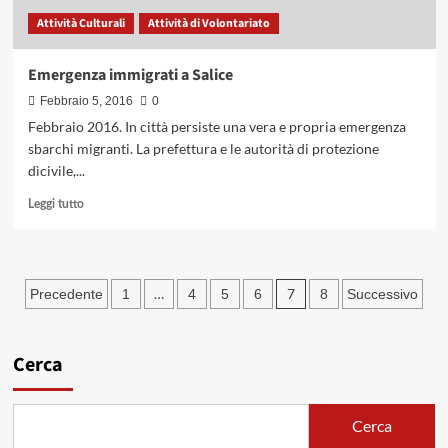
Attività Culturali
Attività di Volontariato
Emergenza immigrati a Salice
Febbraio 5, 2016
0
Febbraio 2016. In città persiste una vera e propria emergenza
sbarchi migranti. La prefettura e le autorità di protezione
dìcivile,...
Leggi
Leggi tutto
di
più
su
Emergenza
Paginazione
…
7
Precedente
1
4
5
6
8
Successivo
immigrati
degli
a
Salice
articoli
Cerca
Cerca