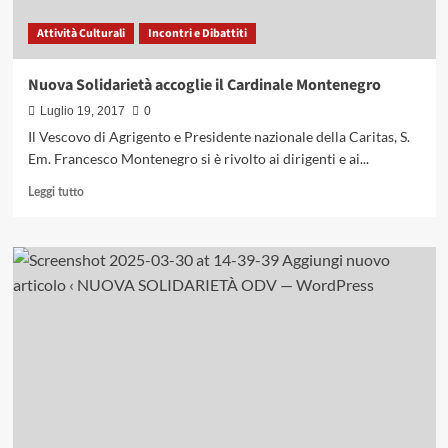
Attività Culturali
Incontri e Dibattiti
Nuova Solidarietà accoglie il Cardinale Montenegro
Luglio 19, 2017
0
Il Vescovo di Agrigento e Presidente nazionale della Caritas, S.
Em. Francesco Montenegro si è rivolto ai dirigenti e ai...
Leggi
Leggi tutto
di
più
su
Nuova
Solidarietà
accoglie
il
Cardinale
Montenegro