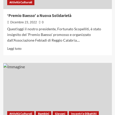
Attività Culturali
‘Premio Baesso’ a Nuova Solidarietà
Dicembre 23, 2022
0
Quest'oggi il nostro presidente, Fortunato Scopelliti, è stato
insignito del 'Premio Baesso' promosso e organizzato
dall'Associazione Febiadi di Reggio Calabria....
Leggi
Leggi tutto
di
più
su
‘Premio
Baesso’
a
Nuova
Solidarietà
Attività Culturali
Bambini
Giovani
Incontri e Dibattiti