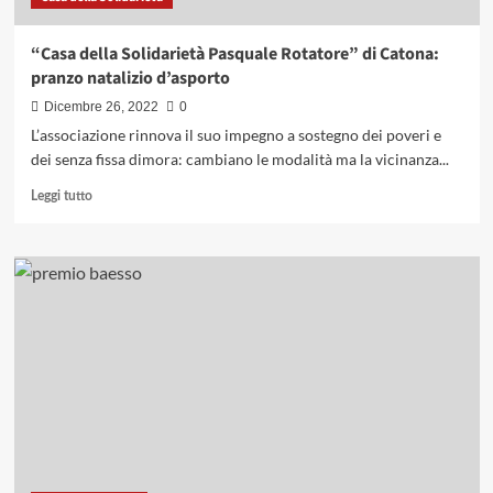
“Casa della Solidarietà Pasquale Rotatore” di Catona:
pranzo natalizio d’asporto
Dicembre 26, 2022
0
L’associazione rinnova il suo impegno a sostegno dei poveri e
dei senza fissa dimora: cambiano le modalità ma la vicinanza...
Leggi
Leggi tutto
di
più
su
“Casa
della
Solidarietà
Pasquale
Rotatore”
di
Catona:
pranzo
natalizio
d’asporto