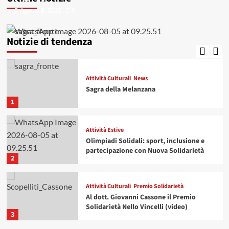
Agosto 4, 2026
Agosto 3, 2026
0
0
Attività Estive
News
Nuova Solidarietà celebra ‘La famiglia in
musica’
Notizie di tendenza
5
Attività Culturali
News
Sagra della Melanzana
1
Attività Estive
Olimpiadi Solidali: sport, inclusione e
partecipazione con Nuova Solidarietà
2
Attività Culturali
Premio Solidarietà
Al dott. Giovanni Cassone il Premio
Solidarietà Nello Vincelli (video)
3