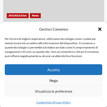
Attività Estive
News
Nuova Solidarietà celebra ‘La famiglia in musica’
Gestisci Consenso
Giugno 20, 2026
0
Per fornire le migliori esperienze, utilizziamo tecnologie come i cookie per
memorizzare e/o accedere alle informazioni del dispositivo. Il consenso a
queste tecnologie ci permetterà di elaborare dati come il comportamento di
navigazione o ID unici su questo sito. Non acconsentire o ritirare il consenso
IN-CAMMINO
Cookie Policy (UE)
Termini e condizioni
può influire negativamente su alcune caratteristiche e funzioni.
Privacy Policy
Accetta
CONTATTI
Nega
Copyright © 2024 NUOVA SOLIDARIETÀ | Via Sabauda 67
Visualizza le preferenze
89135 Reggio Calabria Italia | C.F. 92061790801 | All rights
reserved.
|
CoverNews
di AF themes.
Cookie Policy
Privacy Policy