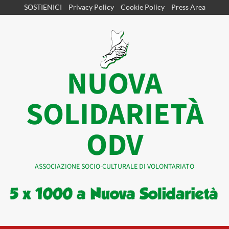
Vai
SOSTIENICI
Privacy Policy
Cookie Policy
Press Area
al
contenuto
NUOVA
SOLIDARIETÀ
ODV
ASSOCIAZIONE SOCIO-CULTURALE DI VOLONTARIATO