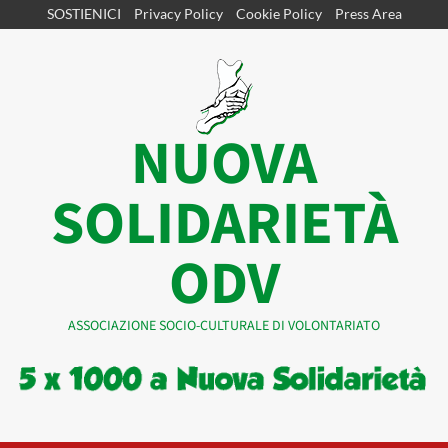
Vai
SOSTIENICI
Privacy Policy
Cookie Policy
Press Area
al
contenuto
NUOVA
SOLIDARIETÀ
ODV
ASSOCIAZIONE SOCIO-CULTURALE DI VOLONTARIATO