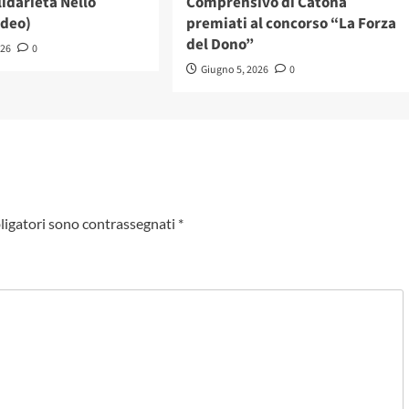
idarietà Nello
Comprensivo di Catona
ideo)
premiati al concorso “La Forza
del Dono”
026
0
Giugno 5, 2026
0
ligatori sono contrassegnati
*