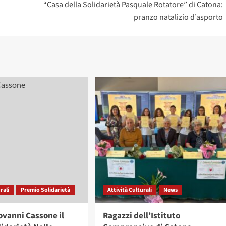
“Casa della Solidarietà Pasquale Rotatore” di Catona:
pranzo natalizio d’asporto
rali
Premio Solidarietà
Attività Culturali
News
iovanni Cassone il
Ragazzi dell’Istituto