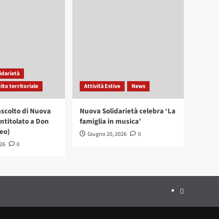
idarietà
lto territoriale
Attività Estive
News
ascolto di Nuova
Nuova Solidarietà celebra ‘La
intitolato a Don
famiglia in musica’
eo)
Giugno 20, 2026
0
026
0
CONTATTI