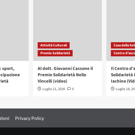
Attività Culturali
Casa della Sol
Premio Solidarietà
Centro d’asco
: sport,
Al dott. Giovanni Cassone il
Il Centro d’
ecipazione
Premio Solidarietà Nello
Solidarietà 
rietà
Vincelli (video)
Iachino (Vid
Luglio 21, 2026
0
Luglio 18, 2
zioni
Privacy Policy