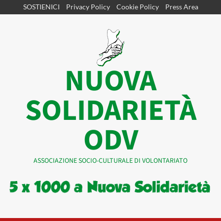
Vai
SOSTIENICI
Privacy Policy
Cookie Policy
Press Area
al
contenuto
NUOVA
SOLIDARIETÀ
ODV
ASSOCIAZIONE SOCIO-CULTURALE DI VOLONTARIATO