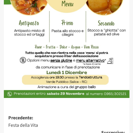
Navigazione
Precedente:
Festa della Vita
articolo
Successivo: